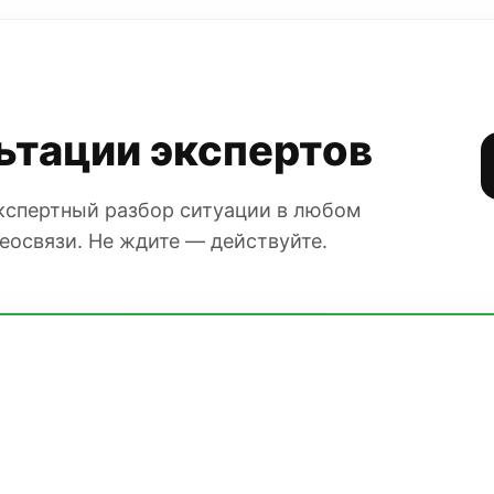
ьтации экспертов
Экспертный разбор ситуации в любом
еосвязи. Не ждите — действуйте.
АХОВАНЫ
терский аутсорсинг