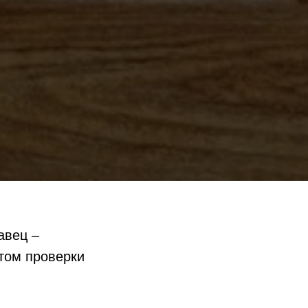
авец –
етом проверки