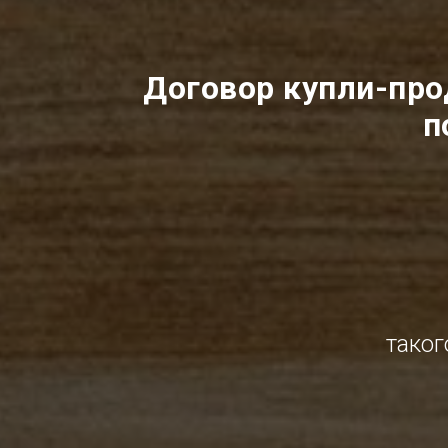
Договор купли-про
п
таког