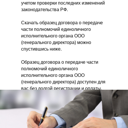
учетом проверки последних изменений
законодательства РФ.
Скачать образец договора о передаче
части полномочий единоличного
исполнительного органа ООО
(генерального директора) можно
спустившись ниже.
Образец договора о передаче части
полномочий единоличного
исполнительного органа ООО
(генерального директора) доступен для
вас без долгой регистрации и оплаты.
Вы можете связаться с нашим Центром
по телефону в городе Иркутске +7
(3952) 200–464, если Вам необходимы
юридические или бухгалтерские услуги.