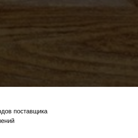
одов поставщика
нений