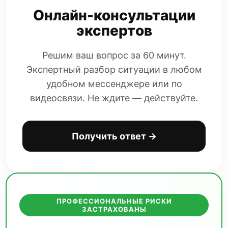
Онлайн-консультации
СКАЧАТЬ
Если Вы предпочитаете пользоваться
экспертов
электронной почтой, напишите на
адрес info@bip38.ru
Решим ваш вопрос за 60 минут.
Экспертный разбор ситуации в любом
удобном мессенджере или по
видеосвязи. Не ждите — действуйте.
Получить ответ →
ПРОФЕССИОНАЛЬНЫЕ РИСКИ
ЗАСТРАХОВАНЫ