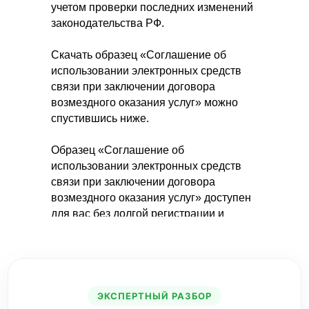
учетом проверки последних изменений
законодательства РФ.
Скачать образец «Соглашение об
использовании электронных средств
связи при заключении договора
возмездного оказания услуг» можно
спустившись ниже.
Образец «Соглашение об
использовании электронных средств
связи при заключении договора
возмездного оказания услуг» доступен
для вас без долгой регистрации и
оплаты.
Вы можете связаться с нашим Центром
по телефону в городе Иркутске +7
(3952) 200–464, если Вам необходимы
ЭКСПЕРТНЫЙ РАЗБОР
юридические или бухгалтерские услуги.