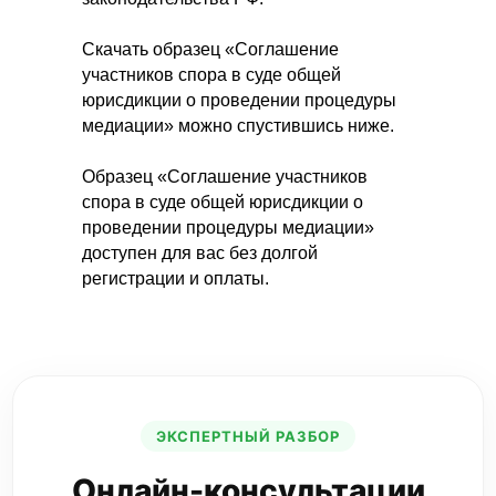
Скачать образец «Соглашение
участников спора в суде общей
юрисдикции о проведении процедуры
медиации» можно спустившись ниже.
Образец «Соглашение участников
спора в суде общей юрисдикции о
проведении процедуры медиации»
доступен для вас без долгой
регистрации и оплаты.
Вы можете связаться с нашим Центром
по телефону в городе Иркутске +7
(3952) 200–464, если Вам необходимы
юридические или бухгалтерские услуги.
ЭКСПЕРТНЫЙ РАЗБОР
СКАЧАТЬ
Если Вы предпочитаете пользоваться
Онлайн-консультации
электронной почтой, напишите на