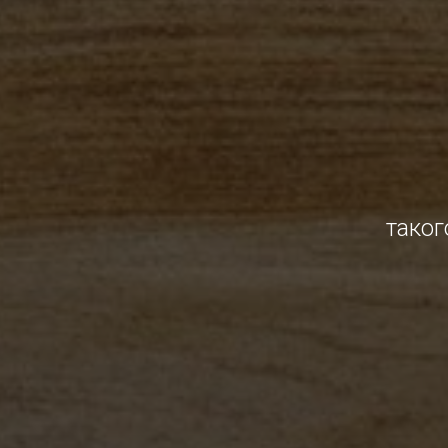
таког