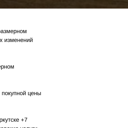
оразмерном
их изменений
ерном
 покупной цены
ркутске +7