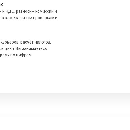
ах
 и НДС, разносим комиссии и
н к камеральным проверкам и
 курьеров, расчёт налогов,
сь цикл. Вы занимаетесь
росы по цифрам.