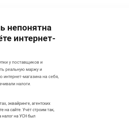
ль непонятна
ёте интернет-
упки у поставщиков и
ть реальную маржу и
 интернет-магазина на себя,
чивали налоги.
тах, эквайринге, агентских
е на сайте. Учёт строим так,
а налог на УСН был