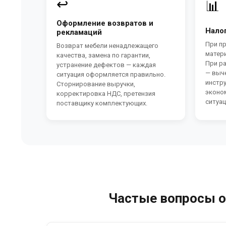
↩️
📊
Оформление возвратов и
Нало
рекламаций
При п
Возврат мебели ненадлежащего
матер
качества, замена по гарантии,
При ра
устранение дефектов — каждая
— выч
ситуация оформляется правильно.
инстр
Сторнирование выручки,
эконо
корректировка НДС, претензия
ситуац
поставщику комплектующих.
Частые вопросы о