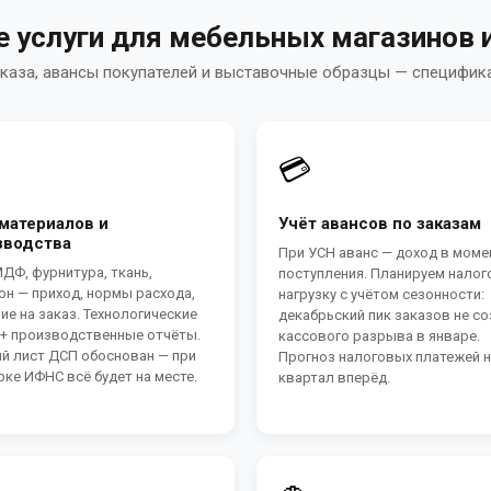
е услуги для мебельных магазинов 
аказа, авансы покупателей и выставочные образцы — специфик
💳
 материалов и
Учёт авансов по заказам
зводства
При УСН аванс — доход в моме
ДФ, фурнитура, ткань,
поступления. Планируем нало
он — приход, нормы расхода,
нагрузку с учётом сезонности:
ие на заказ. Технологические
декабрьский пик заказов не с
 + производственные отчёты.
кассового разрыва в январе.
й лист ДСП обоснован — при
Прогноз налоговых платежей 
ке ИФНС всё будет на месте.
квартал вперёд.