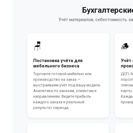
Бухгалтерски
Учёт материалов, себестоимость з
🪑
🪵
Постановка учёта для
Учёт
мебельного бизнеса
прои
Торговля готовой мебелью или
ДСП, М
производство на заказ —
порол
выстраиваем учёт под вашу модель.
списан
Аналитика по заказам, клиентам и
карты
направлениям. Видите прибыль
Кажды
каждого заказа и реальный
провер
результат периода.