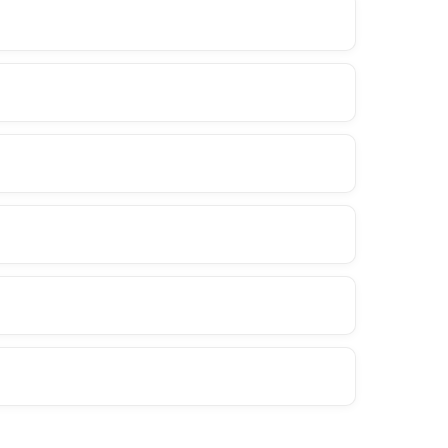
+
+
+
+
+
+