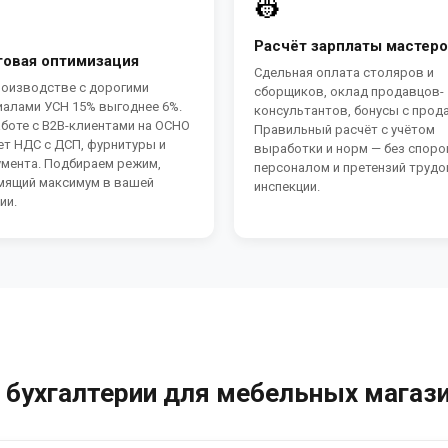
👷
Расчёт зарплаты мастер
говая оптимизация
Сдельная оплата столяров и
роизводстве с дорогими
сборщиков, оклад продавцов-
иалами УСН 15% выгоднее 6%.
консультантов, бонусы с прод
боте с B2B-клиентами на ОСНО
Правильный расчёт с учётом
ет НДС с ДСП, фурнитуры и
выработки и норм — без споро
умента. Подбираем режим,
персоналом и претензий труд
мящий максимум в вашей
инспекции.
ии.
 бухгалтерии для мебельных магази