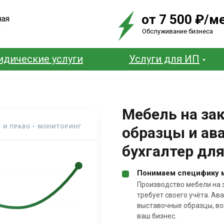
от 7 500 ₽/м
ная
у
Обслуживание бизнеса
дические услуги
Услуги для ИП
Мебель на за
 И ПРАВО • МОНИТОРИНГ
образцы и ав
бухгалтер дл
Понимаем специфику м
Производство мебели на 
требует своего учёта. Ав
выставочные образцы, воз
ваш бизнес.