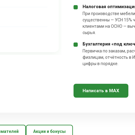
Налоговая оптимизаци
При производстве мебели 
существенны — УСН 15% ч
клиентами на ОСНО — выч
сырья.
Бухгалтерия «под ключ
Первичка по заказам, рас
физлицам, отчётность в 
цифры в порядке.
Написать в MAX
имателей
Акции и бонусы