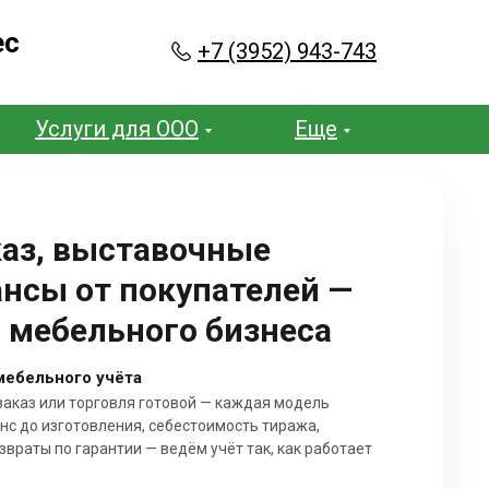
ес
+7 (3952) 943-743
Услуги для ООО
Еще
каз, выставочные
ансы от покупателей —
я мебельного бизнеса
ебельного учёта
заказ или торговля готовой — каждая модель
анс до изготовления, себестоимость тиража,
враты по гарантии — ведём учёт так, как работает